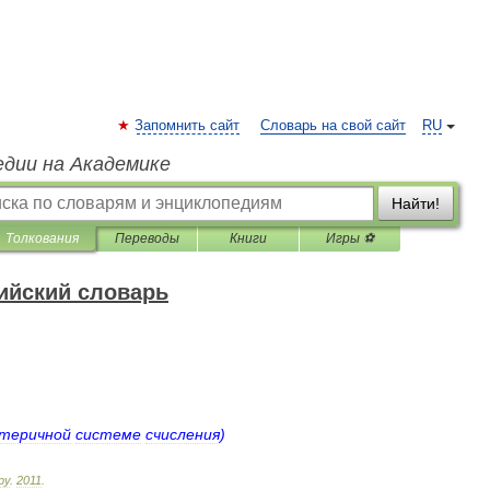
Запомнить сайт
Словарь на свой сайт
RU
едии на Академике
Найти!
Толкования
Переводы
Книги
Игры ⚽
ийский словарь
теричной
системе
счисления
)
ру
.
2011
.