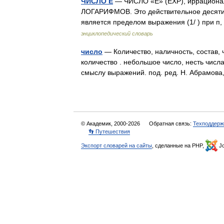
ЧИСЛО Е
— ЧИСЛО «Е» (ЕХР), иррационал
ЛОГАРИФМОВ. Это действительное десятичн
является пределом выражения (1/ ) при 
энциклопедический словарь
число
— Количество, наличность, состав, ч
количество . небольшое число, несть числ
смыслу выражений. под. ред. Н. Абрамов
© Академик, 2000-2026
Обратная связь:
Техподдерж
👣 Путешествия
Экспорт словарей на сайты
, сделанные на PHP,
Jo