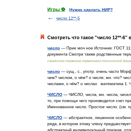
Игры ⚽
Нужно сделать НИР?
число 12**-5
Смотреть что такое "число 12**-6" 
число
— Прие моч ное Источник: ГОСТ 111
документа Смотри также родственные те
справочник терминов нормативно-технической доку
число
— сущ., с., употр. очень часто Морф
чем? числом, о чём? о числе; мн. что? числ
числами, о чём? о числах математика 
ЧИСЛО
— ЧИСЛО, числа, мн. числа, чисел
то, при помощи чего производится счет пр
Именованное число. Простое число. (см. 
ЧИСЛО
— абстрактное, лишенное особенн
ряда, в котором этому члену предшествует
абстрактный индивидуальный признак, 