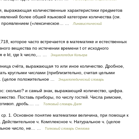
я, выражающая количественные характеристики предметов
явлений более обшей языковой категории количества (см.
ким проявлением («лексическое… …
Лингвистический
18, которое часто встречается в математике и естественных
ного вещества по истечении времени t от исходного
я e kt, где k число,… …
Энциклопедия Кольера
Единица счёта, выражающая то или иное количество. Дробное,
итать круглыми числами (приблизительно, считая целыми
ч. (целое положительное …
Энциклопедический словарь
ос: сколько? и самый знак, выражающий количество, цифра.
ножество. Поставь приборы, по числу гостей. Числа римские,
противоп. дробь.… …
Толковый словарь Даля
, ср. 1. Основное понятие математики величина, при помощи к
. Действительное ч. Комплексное ч. Натуральное ч. (целое
ральное число, не… …
Толковый словарь Ожегова