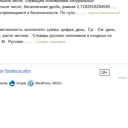
ьное число, служащее основанием натуральных
ое число, бесконечная дробь, равная 2,7182818284590....,
п, стремящемся к бесконечности. По сути,… …
Научно-технический
исленность, контингент, сумма, цифра; день.. Ср. . См. день,
а, расти числом... Словарь русских синонимов и сходных по
а, М.: Русские… …
Словарь синонимов
ка
,
Реклама на сайте
18+
omla,
Drupal,
WordPress, MODx.