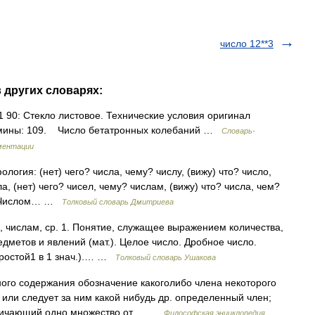
число 12**3
в других словарях:
 90: Стекло листовое. Технические условия оригинал
рмины: 109. Число бетатронных колебаний …
Словарь-
ментации
ология: (нет) чего? числа, чему? числу, (вижу) что? число,
а, (нет) чего? чисел, чему? числам, (вижу) что? числа, чем?
1. Числом… …
Толковый словарь Дмитриева
, числам, ср. 1. Понятие, служащее выражением количества,
едметов и явлений (мат.). Целое число. Дробное число.
простой1 в 1 знач.).… …
Толковый словарь Ушакова
ого содержания обозначение какоголибо члена некоторого
 или следует за ним какой нибудь др. определенный член;
отличающий одно множество от… …
Философская энциклопедия