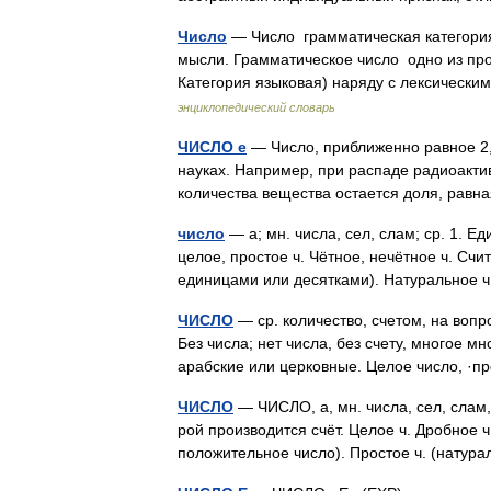
Число
— Число грамматическая категори
мысли. Грамматическое число одно из про
Категория языковая) наряду с лексичес
энциклопедический словарь
ЧИСЛО e
— Число, приближенно равное 2,7
науках. Например, при распаде радиоактив
количества вещества остается доля, равна
число
— а; мн. числа, сел, слам; ср. 1. 
целое, простое ч. Чётное, нечётное ч. Сч
единицами или десятками). Натуральное 
ЧИСЛО
— ср. количество, счетом, на вопр
Без числа; нет числа, без счету, многое м
арабские или церковные. Целое число, ·
ЧИСЛО
— ЧИСЛО, а, мн. числа, сел, слам
рой производится счёт. Целое ч. Дробное ч
положительное число). Простое ч. (нату