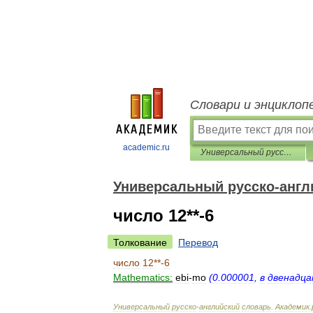
Словари и энциклоп
academic.ru
Универсальный русско-английский словарь
Универсальный русско-англ
число 12**-6
Толкование
Перевод
число
12
**-
6
Mathematics:
ebi
-
mo
(
0
.
000001
,
в
двенадца
Универсальный
русско
-
английский
словарь
.
Академик
.